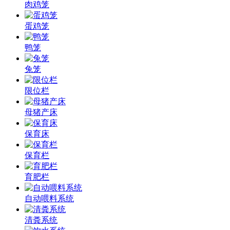
肉鸡笼
蛋鸡笼
鸭笼
兔笼
限位栏
母猪产床
保育床
保育栏
育肥栏
自动喂料系统
清粪系统