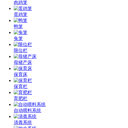
肉鸡笼
蛋鸡笼
鸭笼
兔笼
限位栏
母猪产床
保育床
保育栏
育肥栏
自动喂料系统
清粪系统