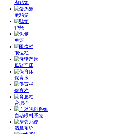
肉鸡笼
蛋鸡笼
鸭笼
兔笼
限位栏
母猪产床
保育床
保育栏
育肥栏
自动喂料系统
清粪系统